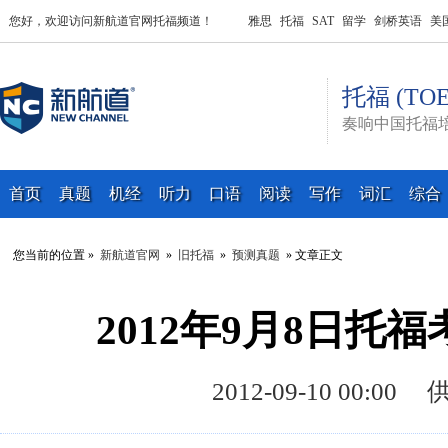
您好，欢迎访问新航道官网托福频道！
雅思
托福
SAT
留学
剑桥英语
美
托福 (TOE
奏响中国托福
首页
真题
机经
听力
口语
阅读
写作
词汇
综合
您当前的位置 »
新航道官网
»
旧托福
»
预测真题
» 文章正文
2012年9月8日托
2012-09-10 00: