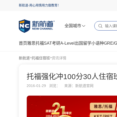
新航道-用心用情用力做教育！
全国城市
首页
雅思
托福
SAT
考研
A-Level
出国留学
小语种
GRE/
新航道
托福住宿班
资讯详情
>
>
托福强化冲100分30人住宿
2016-01-29 浏览：
来源：新航道官网