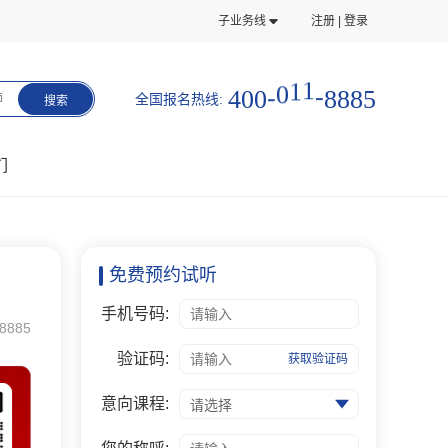
子业务线
注册 | 登录
5
8
8
4
0
0
-
0
1
1
-
8
全国报名热线:
师
搜索
们
免费预约试听
手机号码:
8885
验证码:
获取验证码
意向课程:
请选择