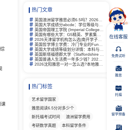
热门文章
英国澳洲留学雅思必须6.5吗？2026年最新要求详解与替代方案
英国大学成绩分abcde：学位等级与评分体系完全指南
英国帝国理工学院 (Imperial College London)留学指南：2026全球第2、专业及申请全攻略
英国有哪些大学：G5精英、罗素集团及热门院校详解
在线客服
2026天津留学机构怎么选|南开学子走访 6 家门店，新航道线下完整体验记录
英国哲学博士学费：冷门专业的Funding机会与申请策略
律综
英国大学成绩等级划分详情：本科与硕士学位等级详解及中英对照
英国斯塔福德郡大学（Staffordshire University）研究生有什么专业
免费试听
英国普通人生活费一年多少钱？2026年最新生活成本全解析
2026沈阳雅思一对一怎么选?本地雅思培训择校思路全梳理
规
雅思
热门标签
托福
艺术留学国家
训课
雅思阅读6.5分对多少个
留学预备
新托福考试时间
澳洲留学费用
考研数学真题
本科留学条件