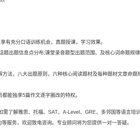
人享有充分口语训练机会，真题授课，学习效果。
话题出题信息点分布;课堂录音题型出题范围、及核心词命题规
登录/注册
方法，八大出题原则，六种核心阅读题材及每种题材文章命题
*
手机号:
都能独享5篇作文逐字圈改的特权。
*
验证码:
获取验证码
如需了解雅思、托福、SAT、A-Level、GRE、多邻国等语言培
约等服务，欢迎致电咨询。专业顾问将为您提供一对一答疑。
登录