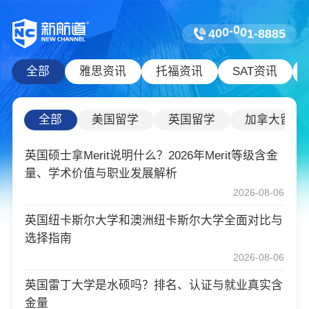
0
0
1
-
0
4
0
-
8
8
8
5
全部
雅思资讯
托福资讯
SAT资讯
全部
美国留学
英国留学
加拿大留学
英国硕士拿Merit说明什么？2026年Merit等级含金
量、学术价值与职业发展解析
2026-08-06
英国纽卡斯尔大学和澳洲纽卡斯尔大学全面对比与
选择指南
2026-08-06
英国雷丁大学是水硕吗？排名、认证与就业真实含
金量