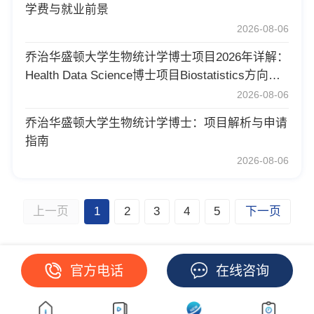
学费与就业前景
2026-08-06
乔治华盛顿大学生物统计学博士项目2026年详解：
Health Data Science博士项目Biostatistics方向全
解析
2026-08-06
乔治华盛顿大学生物统计学博士：项目解析与申请
指南
2026-08-06
上一页
1
2
3
4
5
下一页
官方电话
在线咨询